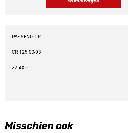
winkelwagen
NU
40%
KORTING
HONDA
PASSEND OP
CR
125
CR 125 00-03
ZUIGER
22685B
53.93
aantal
Misschien ook