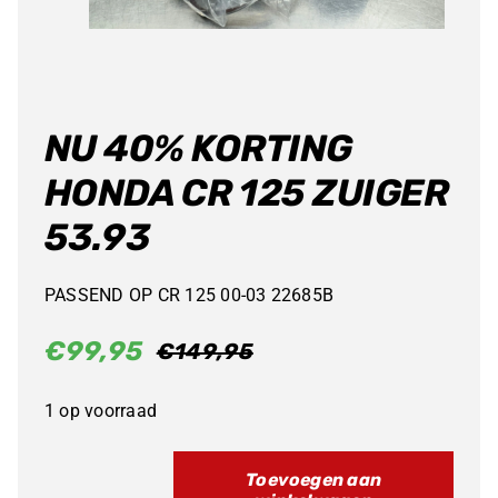
NU 40% KORTING
HONDA CR 125 ZUIGER
53.93
PASSEND OP CR 125 00-03 22685B
€
99,95
€
149,95
Oorspronkelijke
Huidige
prijs
prijs
1 op voorraad
was:
is:
€149,95.
€99,95.
Toevoegen aan