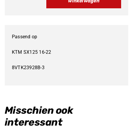
winkelwagen
NU
40%
KORTING
KTM
Passend op
SX125
TOP
KTM SX125 16-22
END
8VTK23928B-3
SET
53,95
16-
22
aantal
Misschien ook
interessant