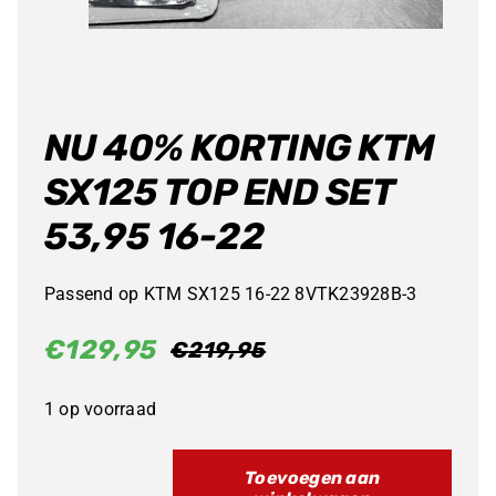
NU 40% KORTING KTM
SX125 TOP END SET
53,95 16-22
Passend op KTM SX125 16-22 8VTK23928B-3
€
129,95
€
219,95
Oorspronkelijke
Huidige
prijs
prijs
1 op voorraad
was:
is:
€219,95.
€129,95.
Toevoegen aan