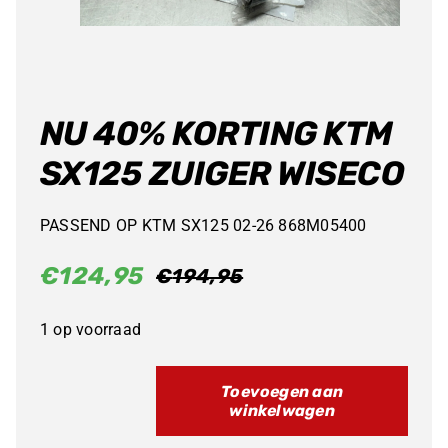
NU 40% KORTING KTM
SX125 ZUIGER WISECO
PASSEND OP KTM SX125 02-26 868M05400
€
124,95
€
194,95
Oorspronkelijke
Huidige
prijs
prijs
1 op voorraad
was:
is:
€194,95.
€124,95.
Toevoegen aan
winkelwagen
NU
40%