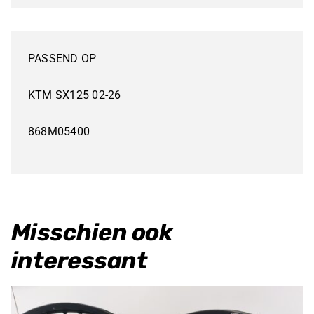
KORTING
KTM
PASSEND OP
SX125
ZUIGER
KTM SX125 02-26
WISECO
868M05400
aantal
Misschien ook
interessant