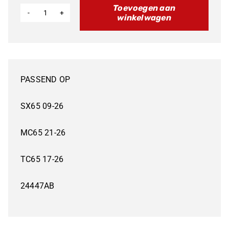
Toevoegen aan
winkelwagen
NU
40%
KORTING
KTM
PASSEND OP
SX65
44.96
SX65 09-26
09-
MC65 21-26
26
RACE
TC65 17-26
EVOLUTION
aantal
24447AB