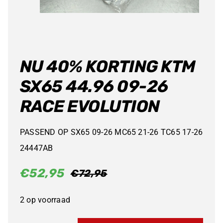
NU 40% KORTING KTM
SX65 44.96 09-26
RACE EVOLUTION
PASSEND OP SX65 09-26 MC65 21-26 TC65 17-26
24447AB
€
52,95
€
72,95
Oorspronkelijke
Huidige
prijs
prijs
2 op voorraad
was:
is:
€72,95.
€52,95.