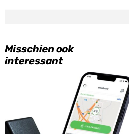
KORTING
Vliegwiel
trekker
M27x1.25
aantal
Misschien ook
interessant