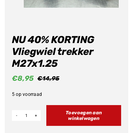
NU 40% KORTING
Vliegwiel trekker
M27x1.25
€
8,95
€
14,95
Oorspronkelijke
Huidige
prijs
prijs
5 op voorraad
was:
is:
€14,95.
€8,95.
Toevoegen aan
winkelwagen
NU
40%