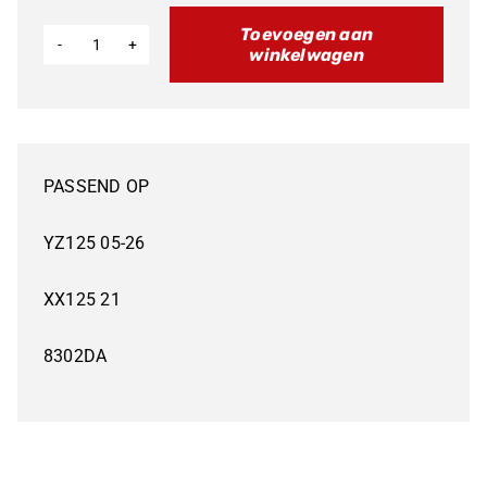
Toevoegen aan
winkelwagen
NU
40%
KORTING
YAMAHA
PASSEND OP
YZ125
ZUIGER
YZ125 05-26
aantal
XX125 21
8302DA