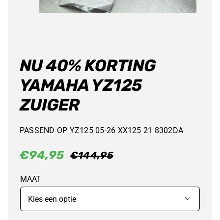
NU 40% KORTING
YAMAHA YZ125
ZUIGER
PASSEND OP YZ125 05-26 XX125 21 8302DA
€
94,95
€
144,95
Oorspronkelijke
Huidige
prijs
prijs
MAAT
was:
is:

€144,95.
€94,95.