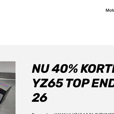
Mot
NU 40% KORT
YZ65 TOP END
26