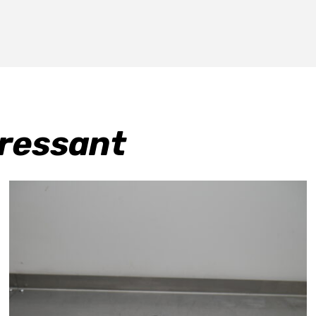
18-
26
aantal
eressant