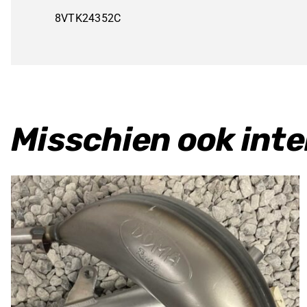
8VTK24352C
Misschien ook int