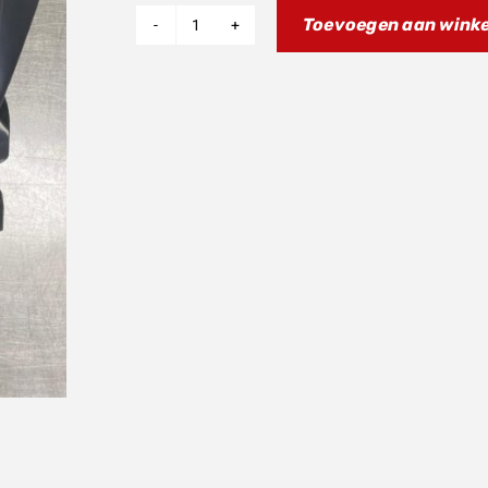
Toevoegen aan wink
Voornummerplaat
Fantic
'25
aantal