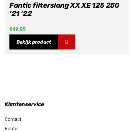
Fantic filterslang XX XE 125 250
’21 ’22
€
49,95
Bekijk product
Klantenservice
Contact
Route