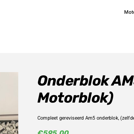
Mot
Onderblok AM
Motorblok)
Compleet gereviseerd Am5 onderblok, (zelfde 
€
595,00