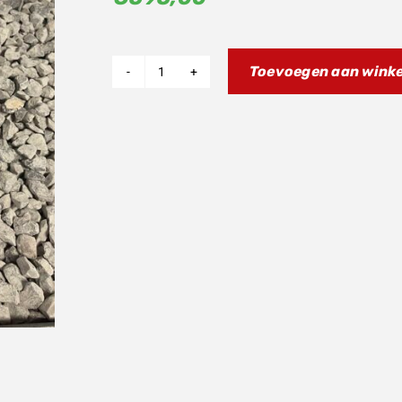
Toevoegen aan wink
Onderblok
AM5/
(Am6
Motorblok)
aantal