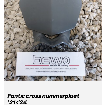
Fantic cross nummerplaat
’21<'24