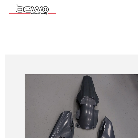
Ga
naar
inhoud