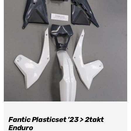
Fantic Plasticset ’23 > 2takt
Enduro