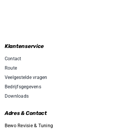
Klantenservice
Contact
Route
Veelgestelde vragen
Bedrijfsgegevens
Downloads
Adres & Contact
Bewo Revisie & Tuning