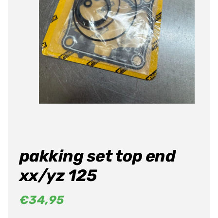
pakking set top end
xx/yz 125
€
34,95