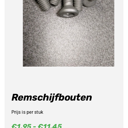
Remschijfbouten
Prijs is per stuk
Prijsklasse:
€
1,95
-
€
11,45