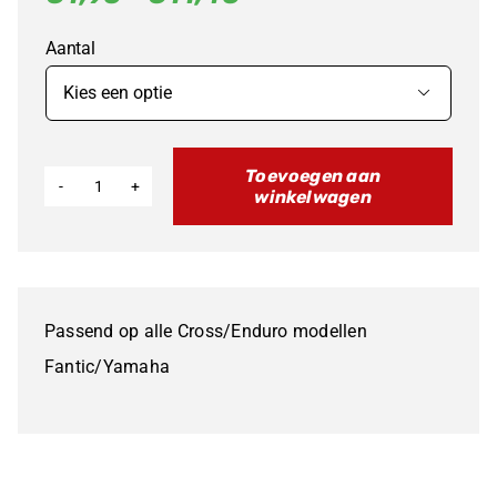
€1,95
Aantal
tot
€11,45

Toevoegen aan
winkelwagen
Remschijfbouten
aantal
Passend op alle Cross/Enduro modellen
Fantic/Yamaha