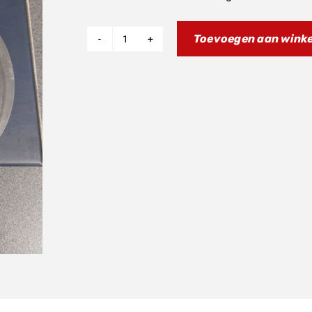
Toevoegen aan wink
STM
Tussenplaat
XX/YZ
125
aantal