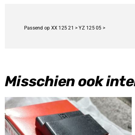
Passend op XX 125 21 > YZ 125 05 >
Misschien ook int