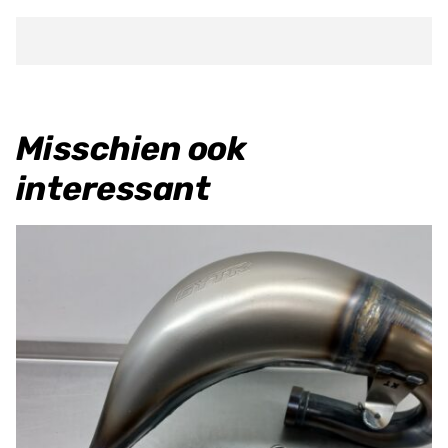
Trace
Lithium
ACCU
aantal
Misschien ook
interessant