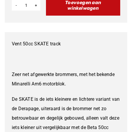
Toevoegen aan
winkelwagen
Vent
50
SKATE
track
Vent 50cc SKATE track
aantal
Zeer net afgewerkte brommers, met het bekende
Minarelli Am6 motorblok.
De SKATE is de iets kleinere en lichtere variant van
de Derapage, uiteraard is de brommer net zo
betrouwbaar en degelijk gebouwd, alleen valt deze
iets kleiner uit vergelijkbaar met de Beta 50cc