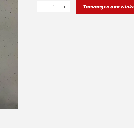
Toevoegen aan wink
Voorspatbord
Fantic
'25
aantal