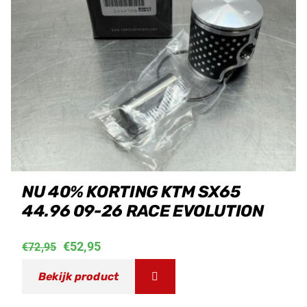
NU 40% KORTING KTM SX65
44.96 09-26 RACE EVOLUTION
Oorspronkelijke
Huidige
€
52,95
€
72,95
prijs
prijs
Bekijk product
was:
is: