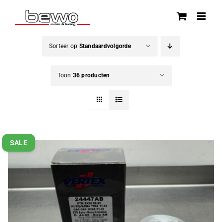
Ga
naar
inhoud
Sorteer op
Standaardvolgorde
Toon
36 producten
SALE