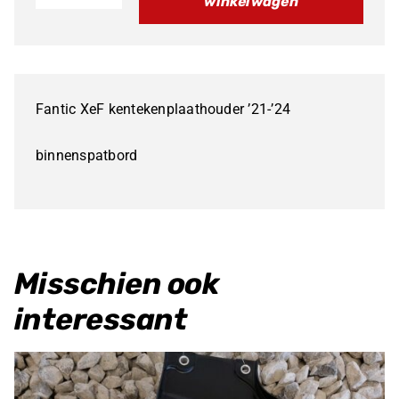
winkelwagen
Fantic
Xef
250/450
'21>
Fantic XeF kentekenplaathouder ’21-’24
kentekenplaathouder
aantal
binnenspatbord
Misschien ook
interessant