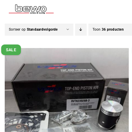
Ga
naar
inhoud
Sorteer op
Standaardvolgorde
Toon
36 producten
SALE