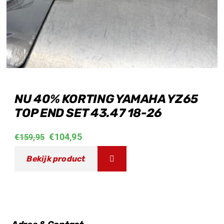
NU 40% KORTING YAMAHA YZ65
TOP END SET 43.47 18-26
Oorspronkelijke
Huidige
€
104,95
€
159,95
prijs
prijs
Bekijk product
was:
is:
€159,95.
€104,95.