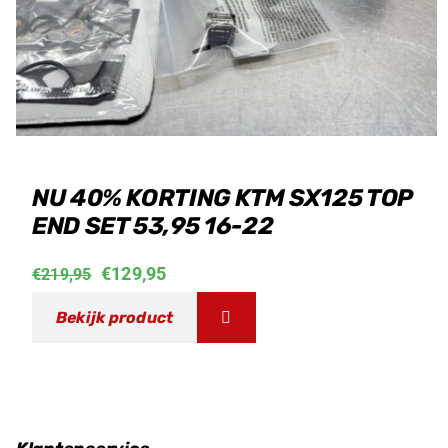
NU 40% KORTING KTM SX125 TOP
END SET 53,95 16-22
Oorspronkelijke
Huidige
€
129,95
€
219,95
prijs
prijs
Bekijk product
was:
is:
€219,95.
€129,95.