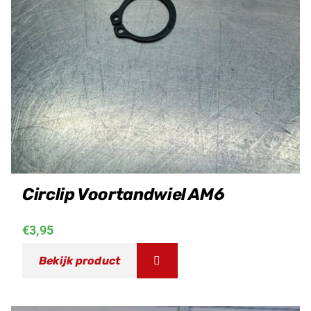
Circlip Voortandwiel AM6
€
3,95
Bekijk product