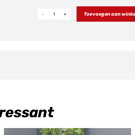
Toevoegen aan wink
Fantic
Xxf
450
2024
aantal
eressant