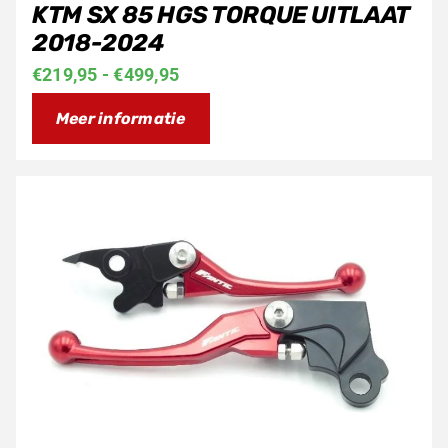
KTM SX 85 HGS TORQUE UITLAAT
2018-2024
Prijsklasse:
€
219,95
-
€
499,95
€219,95
Meer informatie
tot
€499,95