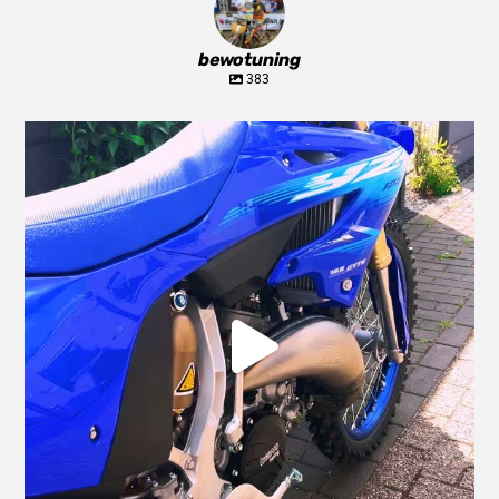
bewotuning
383