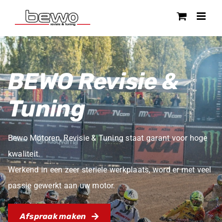
Ga
naar
inhoud
BEWO Revisie &
Tuning
Bewo Motoren, Revisie & Tuning staat garant voor hoge
kwaliteit.
Werkend in een zeer steriele werkplaats, word er met veel
passie gewerkt aan uw motor.
Afspraak maken