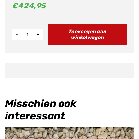
€
424,95
Toevoegen aan
winkelwagen
Radiator
Links
XX-
F
450
23
>
Misschien ook
aantal
interessant