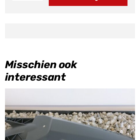
Links
XX/XE
125
21
>
aantal
Misschien ook
interessant